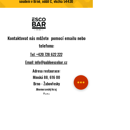
soudem v Brně, oddíl C, vložka 54430
Kontaktovat nás můžete pomocí emailu nebo
telefonu:
Tel:
+420 728 622 222
Email:
info@pabloescobar.cz
Adresa restaurace:
Minská 88, 616 00
Brno - Žabovřesky
Jihomoravský kraj
Česko
Trasa
Pokud k nám plánujete přijít, raději si udělejte rezervaci
Rezervace