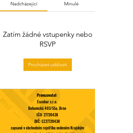
Nadcházející
Minulé
Zatím žádné vstupenky nebo
RSVP
Procházet události
Provozovatel:
Escobar s.r.o.
Bohunická 403/55a, Brno
IČO:
27720438
DIČ: CZ27720438
zapsané v obchodním rejstříku vedeném Krajským