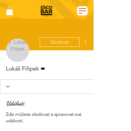
Další akce
Sledovat
Správce
Lukáš Filípek
Události
Zde můžete sledovat a spravovat své
události.