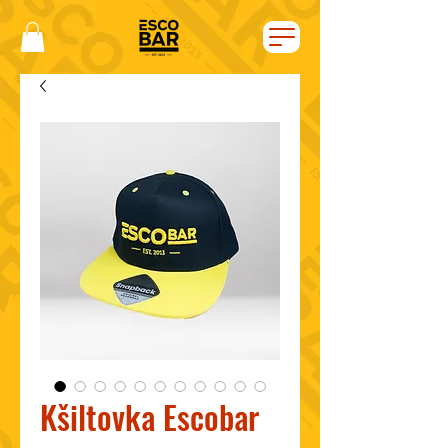
Kšiltovka Escobar