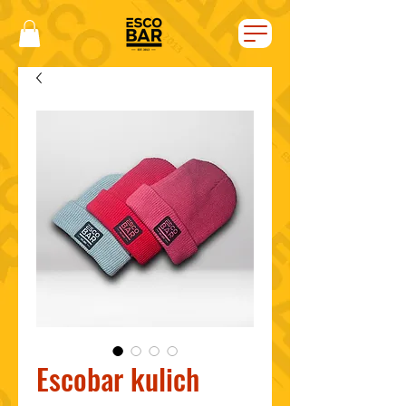
Escobar kulich