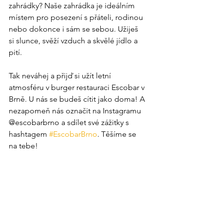
zahrádky? Naše zahrádka je ideálním 
místem pro posezení s přáteli, rodinou 
nebo dokonce i sám se sebou. Užiješ 
si slunce, svěží vzduch a skvělé jídlo a 
pití.  
Tak neváhej a přijď si užít letní 
atmosféru v burger restauraci Escobar v 
Brně. U nás se budeš cítit jako doma! A 
nezapomeň nás označit na Instagramu 
@escobarbrno a sdílet své zážitky s 
hashtagem 
#EscobarBrno
. Těšíme se 
na tebe! 