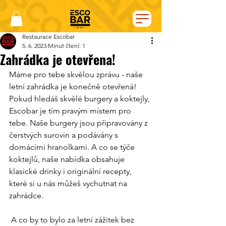
Restaurace Escobar
5. 6. 2023
Minut čtení: 1
Zahrádka je otevřena!
Máme pro tebe skvělou zprávu - naše 
letní zahrádka je konečně otevřená!  
Pokud hledáš skvělé burgery a koktejly, 
Escobar je tím pravým místem pro 
tebe. Naše burgery jsou připravovány z 
čerstvých surovin a podávány s 
domácími hranolkami. A co se týče 
koktejlů, naše nabídka obsahuje 
klasické drinky i originální recepty, 
které si u nás můžeš vychutnat na 
zahrádce. 
 A co by to bylo za letní zážitek bez 