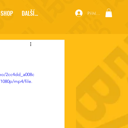
-SHOP
DALŠÍ...
Přihlásit se
ideo/2cc4dd_a008c
1080p/mp4/file.