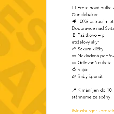
🍞 Proteinová bulka 
@unclebaker
🥩 100% pštrosí mlet
Doubravice nad Svit
🥛 Pažitkovo – p
etrželový skyr
🌱 Sakura klíčky
🥒 Nakládaná pepřo
🥒 Grilovaná cuketa
🍅 Rajče
🌿 Baby špenát
📍 K mání jen do 10. 
stáhneme ze scény!
#virusburger
#protei