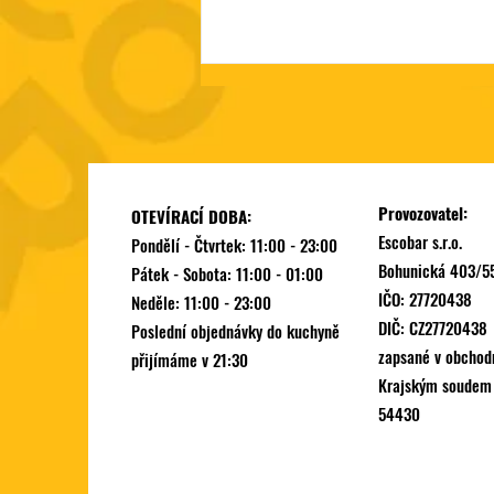
Provozovatel:
OTEVÍRACÍ DOBA:
Escobar s.r.o.
Pondělí - Čtvrtek: 11:00 - 23:00
Bohunická 403/55
Pátek - Sobota: 11:00 - 01:00
Nauč se připravit dýmku jako
IČO: 27720438
Neděle: 11:00 - 23:00
profík!
DIČ: CZ27720438
Poslední objednávky do kuchyně
zapsané v obchod
přijímáme v 21:30
Krajským soudem v
54430