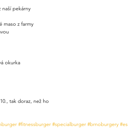
z naší pekárny 
é maso z farmy 
avou
vá okurka
10., tak doraz, než ho 
nburger
#fitnessburger
#specialburger
#brnoburgery
#es