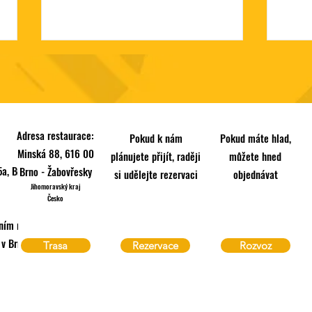
Adresa restaurace:
Pokud k nám
Pokud máte hlad,
Minská 88, 616 00
plánujete přijít, raději
můžete hned
Bork
a, Brno
Brno - Žabovřesky
si udělejte rezervaci
objednávat
🔥 Firemka v EscoBaru? Nebo
Jihomoravský kraj
kdekoliv si řekneš.
Česko
ním rejstříku vedeném
 Brně, oddíl C, vložka
Trasa
Rezervace
Rozvoz