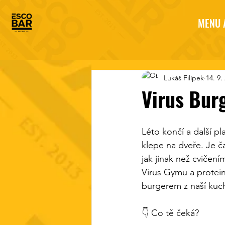
MENU 
Lukáš Filípek
14. 9.
Virus Burg
Léto končí a další p
klepe na dveře. Je ča
jak jinak než cvičen
Virus Gymu a protei
burgerem z naší kuc
👇 Co tě čeká?