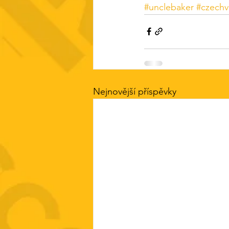
#unclebaker
#czechv
Nejnovější příspěvky