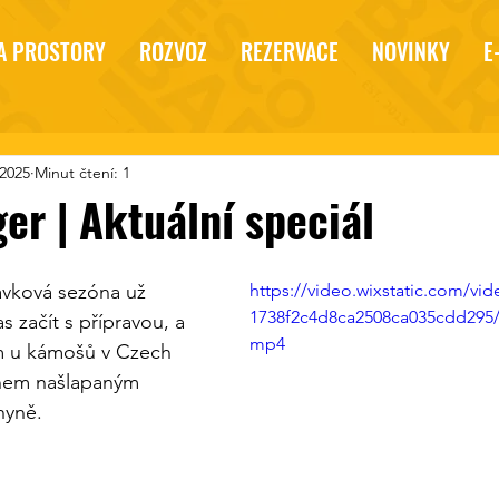
A PROSTORY
ROZVOZ
REZERVACE
NOVINKY
E
 2025
Minut čtení: 1
er | Aktuální speciál
lavková sezóna už 
https://video.wixstatic.com/v
1738f2c4d8ca2508ca035cdd295/
s začít s přípravou, a 
mp4
ím u kámošů v Czech 
nem našlapaným 
hyně.