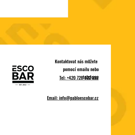
Kontaktovat nás můžete
pomocí emailu nebo
ova Show feat. EscoBar
telefonu:
Tel: +420 728 622 222
Email:
info@pabloescobar.cz