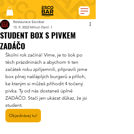
Restaurace Escobar
15. 9. 2022
Minut čtení: 1
STUDENT BOX S PIVKEM
ZADÁČO
Školní rok začíná! Víme, je to šok po 
těch prázdninách a abychom ti ten 
začátek roku zpříjemnili, připravili jsme 
box plnej našláplých burgerů a příloh, 
ke kterým si můžeš přihodit 4 točený 
pivka. Ty od nás dostaneš úplně 
ZADÁČO. Stačí jen ukázat důkaz, že jsi 
student.  
Objednávej tu!