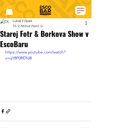
Lukáš Filípek
15. 2.
Minut čtení: 0
Starej Fotr & Borkova Show v
EscoBaru
https://www.youtube.com/watch?
v=qY8P0Rf7fd8