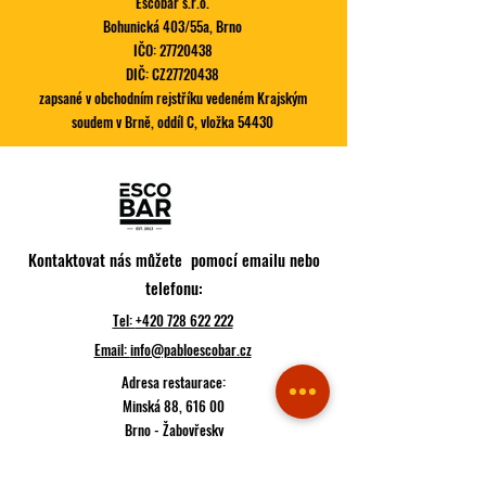
Escobar s.r.o.
Bohunická 403/55a, Brno
IČO:
27720438
DIČ: CZ27720438
Obědové méňa v 
zapsané v obchodním rejstříku vedeném Krajským
Novinka na speciálu! |
soudem v Brně, oddíl C, vložka 54430
Dlouhán
Kontaktovat nás můžete pomocí emailu nebo
telefonu:
Tel:
+420 728 622 222
Email:
info@pabloescobar.cz
Adresa restaurace:
Minská 88, 616 00
Brno - Žabovřesky
Jihomoravský kraj
Česko