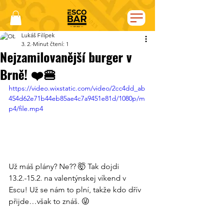
Lukáš Filípek
3. 2.
Minut čtení: 1
Nejzamilovanější burger v
Brně! ❤️🍔
https://video.wixstatic.com/video/2cc4dd_ab
454d62e71b44eb85ae4c7a9451e81d/1080p/m
p4/file.mp4
Už máš plány? Ne?? 🤯 Tak dojdi 
13.2.-15.2. na valentýnskej víkend v 
Escu! Už se nám to plní, takže kdo dřív 
přijde…však to znáš. 😜