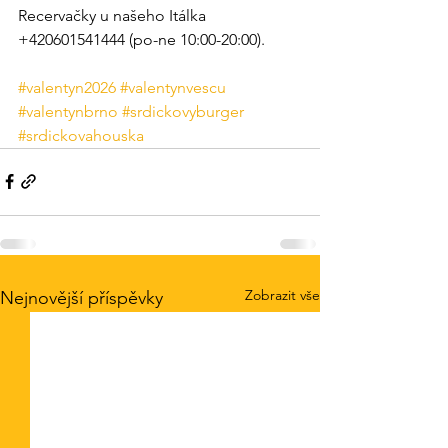
Recervačky u našeho Itálka 
+420601541444 (po-ne 10:00-20:00).
#valentyn2026
#valentynvescu
#valentynbrno
#srdickovyburger
#srdickovahouska
Zobrazit vše
Nejnovější příspěvky