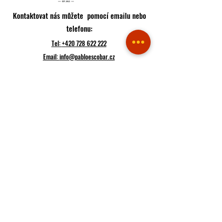
Kontaktovat nás můžete pomocí emailu nebo
telefonu:
Tel:
+420 728 622 222
Email:
info@pabloescobar.cz
Adresa restaurace:
Minská 88, 616 00
Brno - Žabovřesky
Jihomoravský kraj
Česko
Trasa
Pokud k nám plánujete přijít, raději si udělejte rezervaci
Rezervace
Pokud máte hlad, můžete hned objednávat
Rozvoz