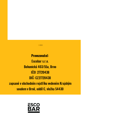
Provozovatel:
Escobar s.r.o.
Bohunická 403/55a, Brno
IČO:
27720438
DIČ: CZ27720438
Obědové méňa v 
zapsané v obchodním rejstříku vedeném Krajským
Novinka na speciálu! |
soudem v Brně, oddíl C, vložka 54430
Dlouhán