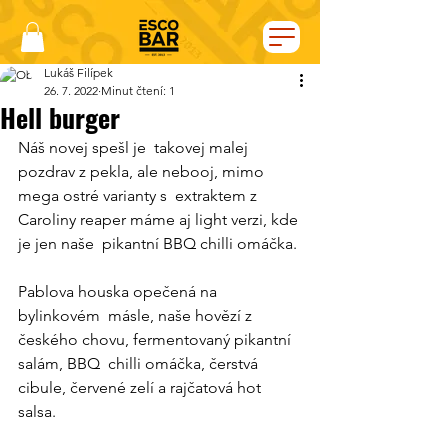
Lukáš Filípek
26. 7. 2022
Minut čtení: 1
Hell burger
Náš novej spešl je  takovej malej 
pozdrav z pekla, ale nebooj, mimo 
mega ostré varianty s  extraktem z 
Caroliny reaper máme aj light verzi, kde 
je jen naše  pikantní BBQ chilli omáčka.
Pablova houska opečená na 
bylinkovém  másle, naše hovězí z 
českého chovu, fermentovaný pikantní 
salám, BBQ  chilli omáčka, čerstvá 
cibule, červené zelí a rajčatová hot 
salsa. 