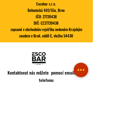
Escobar s.r.o.
Bohunická 403/55a, Brno
IČO:
27720438
DIČ: CZ27720438
zapsané v obchodním rejstříku vedeném Krajským
Největší šupa tohoto roku je
Březnová novinka
soudem v Brně, oddíl C, vložka 54430
tady, to chceš!
001
Kontaktovat nás můžete pomocí emailu nebo
telefonu:
Tel:
+420 728 622 222
Email:
info@pabloescobar.cz
Adresa restaurace:
Minská 88, 616 00
Brno - Žabovřesky
Jihomoravský kraj
Česko