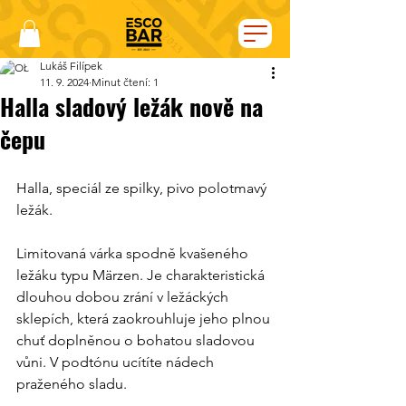
Lukáš Filípek
11. 9. 2024
Minut čtení: 1
Halla sladový ležák nově na
čepu
Halla, speciál ze spilky, pivo polotmavý 
ležák.
Limitovaná várka spodně kvašeného 
ležáku typu Märzen. Je charakteristická 
dlouhou dobou zrání v ležáckých 
sklepích, která zaokrouhluje jeho plnou 
chuť doplněnou o bohatou sladovou 
vůni. V podtónu ucítíte nádech 
praženého sladu.