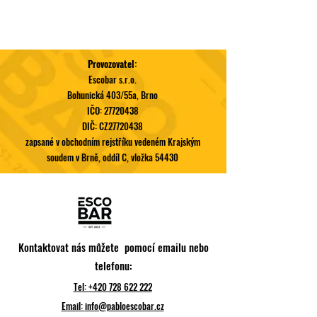
Provozovatel:
Escobar s.r.o.
Bohunická 403/55a, Brno
IČO:
27720438
DIČ: CZ27720438
zapsané v obchodním rejstříku vedeném Krajským
soudem v Brně, oddíl C, vložka 54430
Kontaktovat nás můžete pomocí emailu nebo
telefonu:
Tel:
+420 728 622 222
Email:
info@pabloescobar.cz