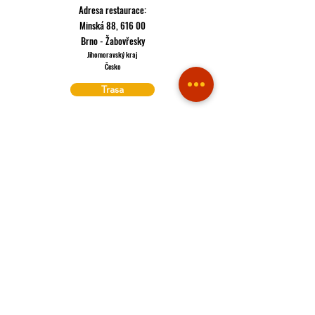
Adresa restaurace:
Minská 88, 616 00
Brno - Žabovřesky
Jihomoravský kraj
Česko
Trasa
Pokud k nám plánujete přijít, raději si udělejte rezervaci
Rezervace
Pokud máte hlad, můžete hned objednávat
Rozvoz
OTEVÍRACÍ DOBA:
Pondělí - Čtvrtek: 11:00 - 23:00
Pátek - Sobota: 11:00 - 01:00
Neděle: 11:00 - 23:00