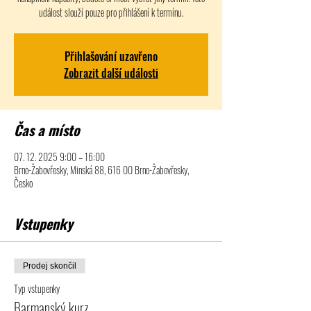
událost slouží pouze pro přihlášení k termínu.
Přihlašování uzavřeno
Zobrazit další události
Čas a místo
07. 12. 2025 9:00 – 16:00
Brno-Žabovřesky, Minská 88, 616 00 Brno-Žabovřesky,
Česko
Vstupenky
Prodej skončil
Typ vstupenky
Barmanský kurz