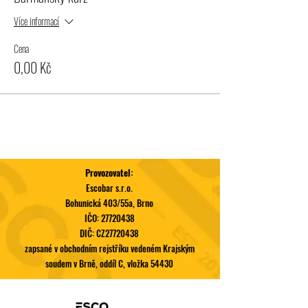
Více informací
Cena
0,00 Kč
Provozovatel:
Escobar s.r.o.
Bohunická 403/55a, Brno
IČO:
27720438
DIČ: CZ27720438
zapsané v obchodním rejstříku vedeném Krajským
soudem v Brně, oddíl C, vložka 54430