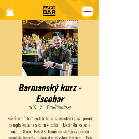
Barmanský kurz -
Escobar
ne 07. 12.
  |  
Brno-Žabovřesky
Každý termín barmanského kurzu se uskuteční pouze pokud
se naplní kapacita alespoň 4 osobami. Maximální kapacita
kurzu je 8 osob. Pokud se termín neuskuteční z důvodu
nenaplnění kapacity, budete si moct vybrat jiný termín. Tato