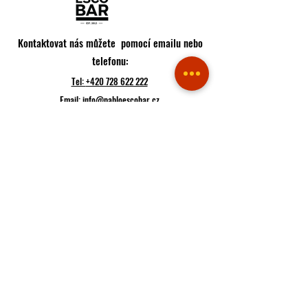
Kontaktovat nás můžete pomocí emailu nebo
telefonu:
Tel:
+420 728 622 222
Email:
info@pabloescobar.cz
Adresa restaurace:
Minská 88, 616 00
Brno - Žabovřesky
Jihomoravský kraj
Česko
Trasa
Pokud k nám plánujete přijít, raději si udělejte rezervaci
Rezervace
Pokud máte hlad, můžete hned objednávat