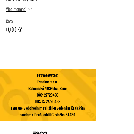
Více informací
Cena
0,00 Kč
Provozovatel:
Escobar s.r.o.
Bohunická 403/55a, Brno
IČO:
27720438
DIČ: CZ27720438
zapsané v obchodním rejstříku vedeném Krajským
soudem v Brně, oddíl C, vložka 54430