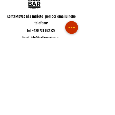
Kontaktovat nás můžete pomocí emailu nebo
telefonu:
Tel:
+420 728 622 222
Email:
info@pabloescobar.cz
Adresa restaurace:
Minská 88, 616 00
Brno - Žabovřesky
Jihomoravský kraj
Česko
Trasa
Pokud k nám plánujete přijít, raději si udělejte rezervaci
Rezervace
Pokud máte hlad, můžete hned objednávat