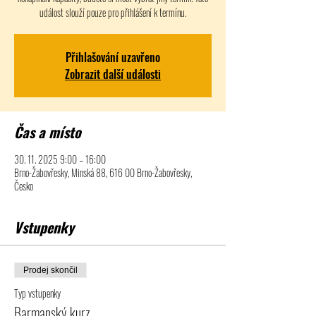
událost slouží pouze pro přihlášení k termínu.
Přihlašování uzavřeno
Zobrazit další události
Čas a místo
30. 11. 2025 9:00 – 16:00
Brno-Žabovřesky, Minská 88, 616 00 Brno-Žabovřesky,
Česko
Vstupenky
Prodej skončil
Typ vstupenky
Barmanský kurz