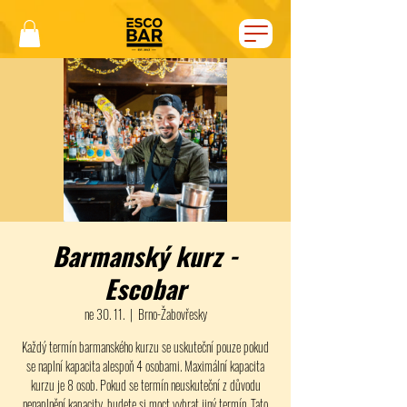
Barmanský kurz -
Escobar
ne 30. 11.
  |  
Brno-Žabovřesky
Každý termín barmanského kurzu se uskuteční pouze pokud
se naplní kapacita alespoň 4 osobami. Maximální kapacita
kurzu je 8 osob. Pokud se termín neuskuteční z důvodu
nenaplnění kapacity, budete si moct vybrat jiný termín. Tato