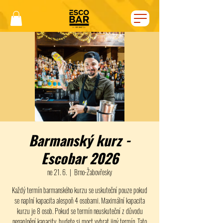
Barmanský kurz -
Escobar 2026
ne 21. 6.
  |  
Brno-Žabovřesky
Každý termín barmanského kurzu se uskuteční pouze pokud
se naplní kapacita alespoň 4 osobami. Maximální kapacita
kurzu je 8 osob. Pokud se termín neuskuteční z důvodu
nenaplnění kapacity, budete si moct vybrat jiný termín. Tato