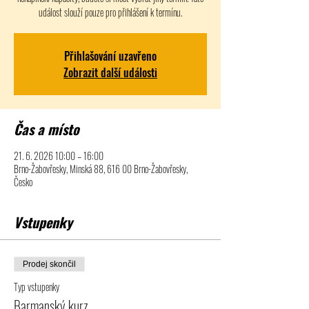
událost slouží pouze pro přihlášení k termínu.
Přihlašování uzavřeno
Zobrazit další události
Čas a místo
21. 6. 2026 10:00 – 16:00
Brno-Žabovřesky, Minská 88, 616 00 Brno-Žabovřesky,
Česko
Vstupenky
Prodej skončil
Typ vstupenky
Barmanský kurz