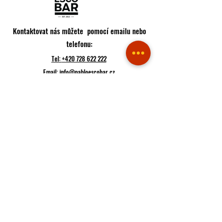
Kontaktovat nás můžete pomocí emailu nebo
telefonu:
Tel:
+420 728 622 222
Email:
info@pabloescobar.cz
Adresa restaurace:
Minská 88, 616 00
Brno - Žabovřesky
Jihomoravský kraj
Česko
Trasa
Pokud k nám plánujete přijít, raději si udělejte rezervaci
Rezervace
Pokud máte hlad, můžete hned objednávat