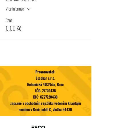
Více informací
Cena
0,00 Kč
Provozovatel:
Escobar s.r.o.
Bohunická 403/55a, Brno
IČO:
27720438
DIČ: CZ27720438
zapsané v obchodním rejstříku vedeném Krajským
soudem v Brně, oddíl C, vložka 54430