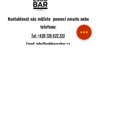
Kontaktovat nás můžete pomocí emailu nebo
telefonu:
Tel:
+420 728 622 222
Email:
info@pabloescobar.cz
Adresa restaurace:
Minská 88, 616 00
Brno - Žabovřesky
Jihomoravský kraj
Česko
Trasa
Pokud k nám plánujete přijít, raději si udělejte rezervaci
Rezervace
Pokud máte hlad, můžete hned objednávat