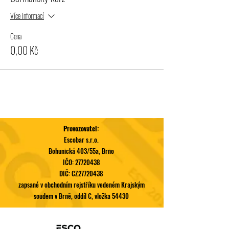
Více informací
Cena
0,00 Kč
Provozovatel:
Escobar s.r.o.
Bohunická 403/55a, Brno
IČO:
27720438
DIČ: CZ27720438
zapsané v obchodním rejstříku vedeném Krajským
soudem v Brně, oddíl C, vložka 54430