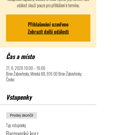
událost slouží pouze pro přihlášení k termínu.
Přihlašování uzavřeno
Zobrazit další události
Čas a místo
21. 6. 2026 10:00 – 16:00
Brno-Žabovřesky, Minská 88, 616 00 Brno-Žabovřesky,
Česko
Vstupenky
Prodej skončil
Typ vstupenky
Barmanský kurz