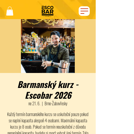
Barmanský kurz -
Escobar 2026
ne 21. 6.
  |  
Brno-Žabovřesky
Každý termín barmanského kurzu se uskuteční pouze pokud
se naplní kapacita alespoň 4 osobami. Maximální kapacita
kurzu je 8 osob. Pokud se termín neuskuteční z důvodu
nenaplnění kapacity, budete si moct vybrat jiný termín. Tato