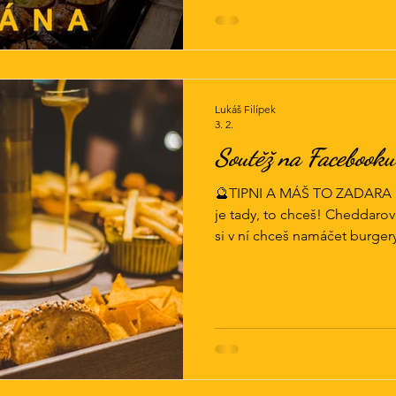
kroužky, posypky, nachosy, ro
cheddarové omáčky. #escob
#cheddarovafontana #escos
Lukáš Filípek
3. 2.
Soutěž na Facebook
🔮TIPNI A MÁŠ TO ZADARA 🔮
je tady, to chceš! Cheddarovk
si v ní chceš namáčet burger
prsty je jen na tobě, a pokud 
ji dolijeme! Doporučujem pr
Pravidla: 🔸sleduj @escoba
kámošů, se kterýma si tento 
kolik tahle sranda stojí 🍔 A 
stripsy, mix smažáků, hranolk