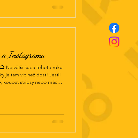
llsy a brutální porce
arbrno #soutezbrno
outez
u a Instagramu
 Největší šupa tohoto roku
y je tam víc než dost! Jestli
y, koupat stripsy nebo máchat
se jí rozhodneš pít, zadáčo ti
o 6-8 hladových krků!
rbrno a @kamvbrne 🔸označ 5
cheddar wellnes užiješ 🔸tipni
co v ní najdeš? 🍗 Slidery,