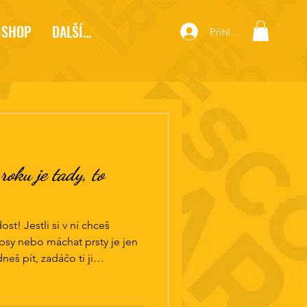
-SHOP
DALŠÍ...
Přihlásit se
roku je tady, to
st! Jestli si v ní chceš
psy nebo máchat prsty je jen
eš pít, zadáčo ti ji
-8 hladových krků! 🍔 A co v
, mix smažáků, hranolky,