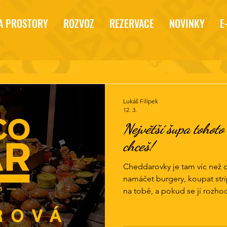
A PROSTORY
ROZVOZ
REZERVACE
NOVINKY
E
Lukáš Filípek
12. 3.
Největší šupa tohoto 
chceš!
Cheddarovky je tam víc než do
namáčet burgery, koupat stri
na tobě, a pokud se jí rozhodn
dolijeme! Doporučujem pro 6
ní najdeš? 🍗 Slidery, stripsy