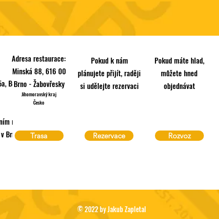
Adresa restaurace:
Pokud k nám
Pokud máte hlad,
Minská 88, 616 00
plánujete přijít, raději
můžete hned
a, Brno
Brno - Žabovřesky
si udělejte rezervaci
objednávat
Jihomoravský kraj
Česko
ním rejstříku vedeném
 Brně, oddíl C, vložka
Trasa
Rezervace
Rozvoz
© 2022 by Jakub Zapletal