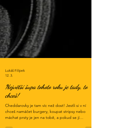
Lukáš Filípek
12. 3.
Největší šupa tohoto roku je tady, to
chceš!
Cheddarovky je tam víc než dost! Jestli si v ní
chceš namáčet burgery, koupat stripsy nebo
máchat prsty je jen na tobě, a pokud se jí