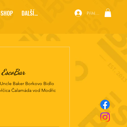
-SHOP
DALŠÍ...
Přihlásit se
 EscoBar
Uncle Baker Borkovo Bidlo
ořčica Čalamáda vod Modřic