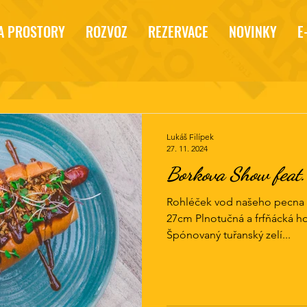
A PROSTORY
ROZVOZ
REZERVACE
NOVINKY
E
Lukáš Filípek
27. 11. 2024
Borkova Show feat.
Rohléček vod našeho pecna 
27cm Plnotučná a frfňácká h
Špónovaný tuřanský zelí...