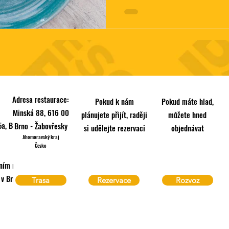
Adresa restaurace:
Pokud k nám
Pokud máte hlad,
Minská 88, 616 00
plánujete přijít, raději
můžete hned
a, Brno
Brno - Žabovřesky
si udělejte rezervaci
objednávat
Jihomoravský kraj
Česko
ním rejstříku vedeném
 Brně, oddíl C, vložka
Trasa
Rezervace
Rozvoz